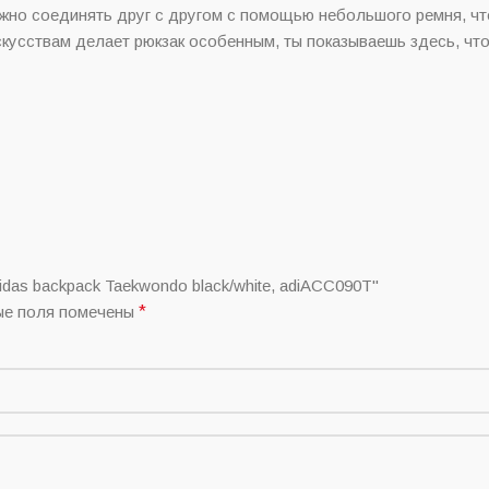
жно соединять друг с другом с помощью небольшого ремня, ч
скусствам делает рюкзак особенным, ты показываешь здесь, чт
backpack Taekwondo black/white, adiACC090T"
ые поля помечены
*