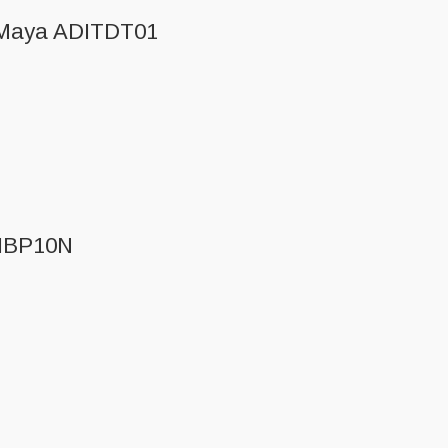
d Maya ADITDT01
DIBP10N