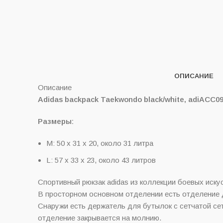
ОПИСАНИЕ
Описание
Adidas backpack Taekwondo black/white, adiAC
Размеры:
М: 50 х 31 х 20, около 31 литра
L: 57 х 33 х 23, около 43 литров
Спортивный рюкзак adidas из коллекции боевых иску
В просторном основном отделении есть отделение д
Снаружи есть держатель для бутылок с сетчатой се
отделение закрывается на молнию.