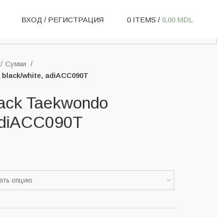
ВХОД / РЕГИСТРАЦИЯ
0
ITEMS
/
0,00
MDL
Сумки
black/white, adiACC090T
ack Taekwondo
 adiACC090T