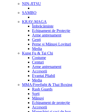
NIN-JITSU
SAMBO
KRAV-MAGA
Îmbrăcăminte
Echipament de Protecție
Arme antrenament
Genți
Perne și Mănuși Lovituri
Media
Kung Fu & Tai Chi
Costume
Centuri
Arme antrenament
Accesorii
Evantai Pliabil
Media
MMA/Freefight & Thai Boxing
Rash Guards
Șorți
Mănuși
Echipament de protecție
Accesorii
Мanechini și saci de box