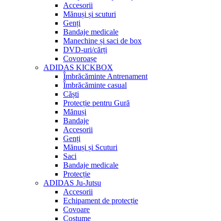
Accesorii
Mănuși și scuturi
Genți
Bandaje medicale
Manechine și saci de box
DVD-uri/cărți
Covoroașe
ADIDAS KICKBOX
Îmbrăcăminte Antrenament
Îmbrăcăminte casual
Căști
Protecție pentru Gură
Mănuși
Bandaje
Accesorii
Genți
Mănuși și Scuturi
Saci
Bandaje medicale
Protecție
ADIDAS Ju-Jutsu
Accesorii
Echipament de protecție
Covoare
Costume