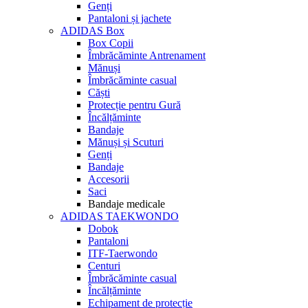
Genți
Pantaloni și jachete
ADIDAS Box
Box Copii
Îmbrăcăminte Antrenament
Mănuși
Îmbrăcăminte casual
Căști
Protecție pentru Gură
Încălțăminte
Bandaje
Mănuși și Scuturi
Genți
Bandaje
Accesorii
Saci
Bandaje medicale
ADIDAS TAEKWONDO
Dobok
Pantaloni
ITF-Taerwondo
Centuri
Îmbrăcăminte casual
Încălțăminte
Echipament de protecție