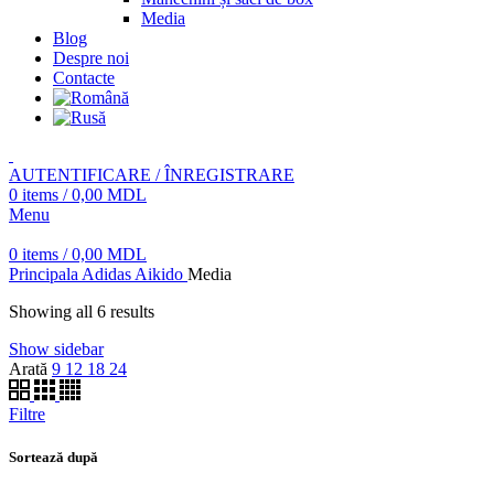
Media
Blog
Despre noi
Contacte
AUTENTIFICARE / ÎNREGISTRARE
0
items
/
0,00
MDL
Menu
0
items
/
0,00
MDL
Principala
Adidas Aikido
Media
Showing all 6 results
Show sidebar
Arată
9
12
18
24
Filtre
Sortează după