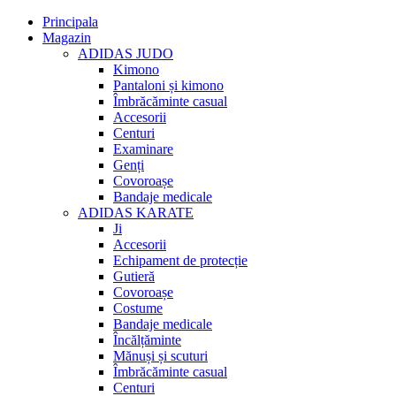
Principala
Magazin
ADIDAS JUDO
Kimono
Pantaloni și kimono
Îmbrăcăminte casual
Accesorii
Centuri
Examinare
Genți
Covoroașe
Bandaje medicale
ADIDAS KARATE
Ji
Accesorii
Echipament de protecție
Gutieră
Covoroașe
Costume
Bandaje medicale
Încălțăminte
Mănuși și scuturi
Îmbrăcăminte casual
Centuri