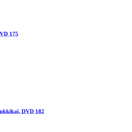
VD 175
 Bukkikai, DVD 182