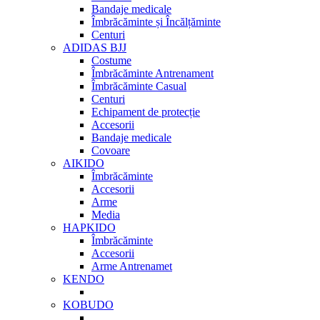
Bandaje medicale
Îmbrăcăminte și Încălțăminte
Centuri
ADIDAS BJJ
Costume
Îmbrăcăminte Antrenament
Îmbrăcăminte Casual
Centuri
Echipament de protecție
Accesorii
Bandaje medicale
Covoare
AIKIDO
Îmbrăcăminte
Accesorii
Arme
Media
HAPKIDO
Îmbrăcăminte
Accesorii
Arme Antrenamet
KENDO
KOBUDO