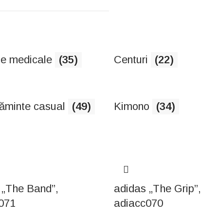
e medicale
(35)
Centuri
(22)
ăminte casual
(49)
Kimono
(34)
 „The Band”,
adidas „The Grip”,
071
adiacc070