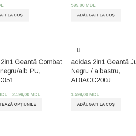
DL
599,00
MDL
AȚI LA COȘ
ADĂUGAȚI LA COȘ
 2in1 Geantă Combat
adidas 2in1 Geantă J
 negru/alb PU,
Negru / albastru,
C051
ADIACC200J
MDL
–
2.199,00
MDL
1.599,00
MDL
TEAZĂ OPȚIUNILE
ADĂUGAȚI LA COȘ