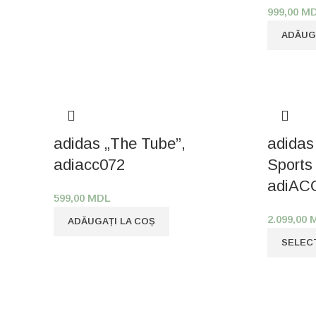
999,00
M
ADĂUG
adidas „The Tube”,
adidas
adiacc072
Sports
adiAC
599,00
MDL
2.099,00
ADĂUGAȚI LA COȘ
SELEC