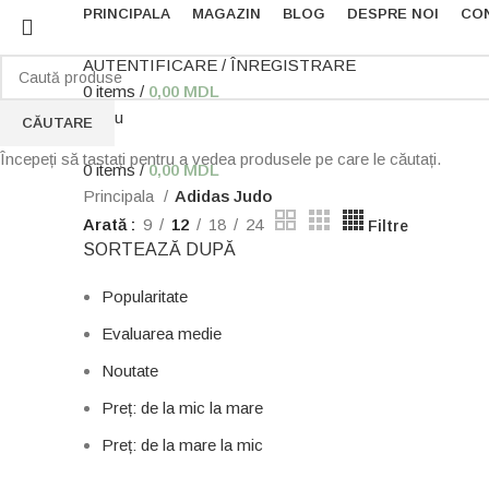
PRINCIPALA
MAGAZIN
BLOG
DESPRE NOI
CO
AUTENTIFICARE / ÎNREGISTRARE
0
items
/
0,00
MDL
Menu
CĂUTARE
Începeți să tastați pentru a vedea produsele pe care le căutați.
0
items
/
0,00
MDL
Principala
Adidas Judo
Arată
9
12
18
24
Filtre
SORTEAZĂ DUPĂ
Popularitate
Evaluarea medie
Noutate
Preț: de la mic la mare
Preț: de la mare la mic