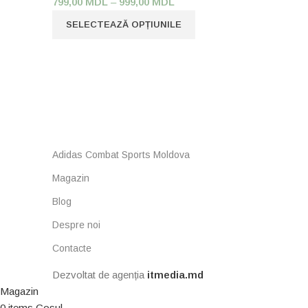
799,00
MDL
–
999,00
MDL
SELECTEAZĂ OPȚIUNILE
Adidas Combat Sports Moldova
Magazin
Blog
Despre noi
Contacte
Dezvoltat de agenția
itmedia.md
Magazin
0
items
Coșul