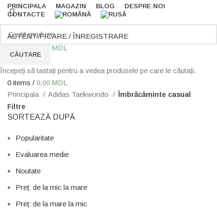
PRINCIPALA
MAGAZIN
BLOG
DESPRE NOI
CONTACTE
AUTENTIFICARE / ÎNREGISTRARE
0
items
/
0,00
MDL
CĂUTARE
Menu
Începeți să tastați pentru a vedea produsele pe care le căutați.
0
items
/
0,00
MDL
Principala
Adidas Taekwondo
Îmbrăcăminte casual
Filtre
SORTEAZĂ DUPĂ
Popularitate
Evaluarea medie
Noutate
Preț: de la mic la mare
Preț: de la mare la mic