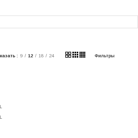
казать
9
12
18
24
Фильтры
L
L