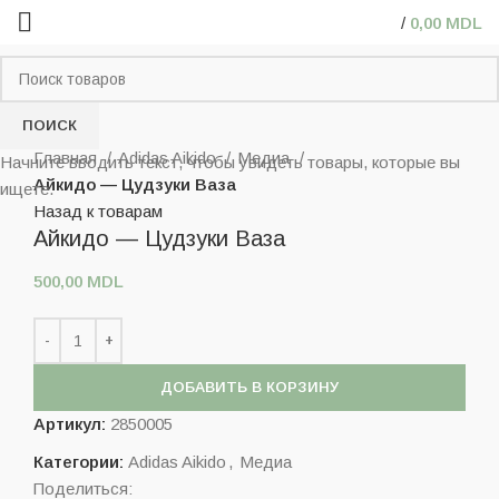
/
0,00
MDL
ПОИСК
Нажмите, чтобы увеличить
Главная
Adidas Aikido
Медиа
Начните вводить текст, чтобы увидеть товары, которые вы
Айкидо — Цудзуки Ваза
ищете.
Назад к товарам
Айкидо — Цудзуки Ваза
500,00
MDL
ДОБАВИТЬ В КОРЗИНУ
Артикул:
2850005
Категории:
Adidas Aikido
,
Медиа
Поделиться: