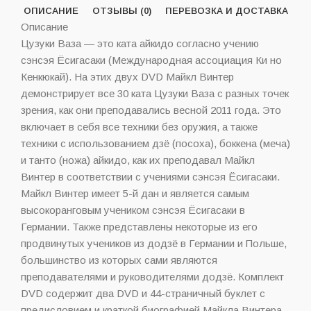
ОПИСАНИЕ
ОТЗЫВЫ (0)
ПЕРЕВОЗКА И ДОСТАВКА
Описание
Цузуки Ваза — это ката айкидо согласно учению
сэнсэя Ёсигасаки (Международная ассоциация Ки но
Кенкюкай). На этих двух DVD Майкл Винтер
демонстрирует все 30 ката Цузуки Ваза с разных точек
зрения, как они преподавались весной 2011 года. Это
включает в себя все техники без оружия, а также
техники с использованием дзё (посоха), боккена (меча)
и танто (ножа) айкидо, как их преподавал Майкл
Винтер в соответствии с учениями сэнсэя Ёсигасаки.
Майкл Винтер имеет 5-й дан и является самым
высокоранговым учеником сэнсэя Ёсигасаки в
Германии. Также представлены некоторые из его
продвинутых учеников из додзё в Германии и Польше,
большинство из которых сами являются
преподавателями и руководителями додзё. Комплект
DVD содержит два DVD и 44-страничный буклет с
предисловием и краткой биографией Майкла Винтера,