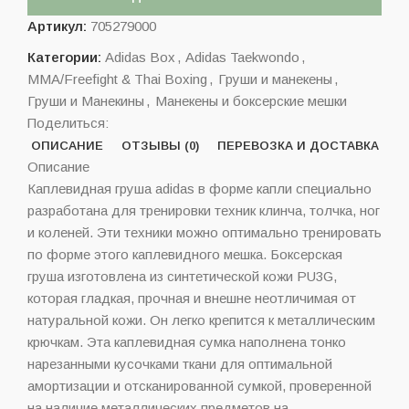
Артикул:
705279000
Категории:
Adidas Box
,
Adidas Taekwondo
,
MMA/Freefight & Thai Boxing
,
Груши и манекены
,
Груши и Манекины
,
Манекены и боксерские мешки
Поделиться:
ОПИСАНИЕ
ОТЗЫВЫ (0)
ПЕРЕВОЗКА И ДОСТАВКА
Описание
Каплевидная груша adidas в форме капли специально
разработана для тренировки техник клинча, толчка, ног
и коленей. Эти техники можно оптимально тренировать
по форме этого каплевидного мешка. Боксерская
груша изготовлена из синтетической кожи PU3G,
которая гладкая, прочная и внешне неотличимая от
натуральной кожи. Он легко крепится к металлическим
крючкам. Эта каплевидная сумка наполнена тонко
нарезанными кусочками ткани для оптимальной
амортизации и отсканированной сумкой, проверенной
на наличие металлических предметов на