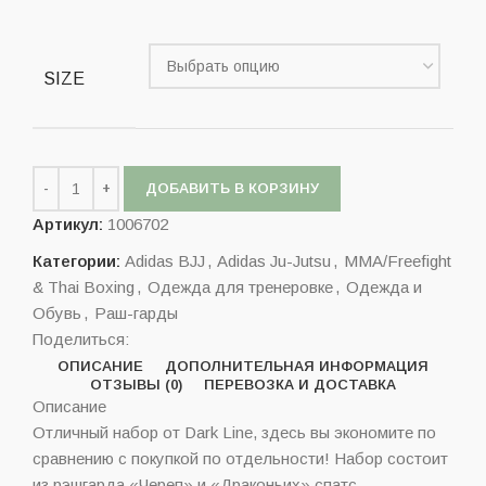
SIZE
ДОБАВИТЬ В КОРЗИНУ
Артикул:
1006702
Категории:
Adidas BJJ
,
Adidas Ju-Jutsu
,
MMA/Freefight
& Thai Boxing
,
Одежда для тренеровке
,
Одежда и
Обувь
,
Раш-гарды
Поделиться:
ОПИСАНИЕ
ДОПОЛНИТЕЛЬНАЯ ИНФОРМАЦИЯ
ОТЗЫВЫ (0)
ПЕРЕВОЗКА И ДОСТАВКА
Описание
Отличный набор от Dark Line, здесь вы экономите по
сравнению с покупкой по отдельности! Набор состоит
из рэшгарда «Череп» и «Драконьих» спатс