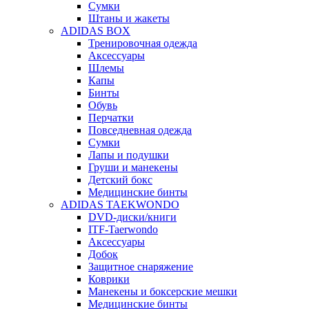
Сумки
Штаны и жакеты
ADIDAS BOX
Тренировочная одежда
Аксессуары
Шлемы
Капы
Бинты
Обувь
Перчатки
Повседневная одежда
Сумки
Лапы и подушки
Груши и манекены
Детский бокс
Медицинские бинты
ADIDAS TAEKWONDO
DVD-диски/книги
ITF-Taerwondo
Аксессуары
Добок
Защитное снаряжение
Коврики
Манекены и боксерские мешки
Медицинские бинты