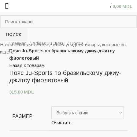
/
0,00
MDL
ПОИСК
Нажмите, чтобы увеличить
Главная
Adidas Ju-Jutsu
Пояса
Начните вводить текст, чтобы увидеть товары, которые вы
Пояс Ju-Sports по бразильскому джиу-джитсу
ищете.
фиолетовый
Назад к товарам
Пояс Ju-Sports по бразильскому джиу-
джитсу фиолетовый
315,00
MDL
РАЗМЕР
Очистить