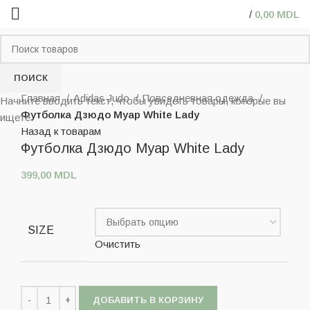
/
0,00
MDL
ПОИСК
Нажмите, чтобы увеличить
Главная
Adidas Judo
Повседневная одежда
Начните вводить текст, чтобы увидеть товары, которые вы
Футболка Дзюдо Муар White Lady
ищете.
Назад к товарам
Футболка Дзюдо Муар White Lady
399,00
MDL
SIZE
Очистить
ДОБАВИТЬ В КОРЗИНУ