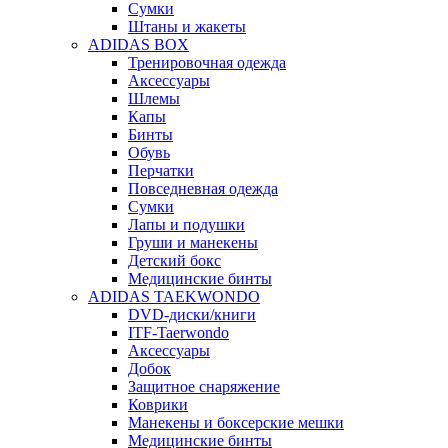
Сумки
Штаны и жакеты
ADIDAS BOX
Тренировочная одежда
Аксессуары
Шлемы
Капы
Бинты
Обувь
Перчатки
Повседневная одежда
Сумки
Лапы и подушки
Груши и манекены
Детский бокс
Медицинские бинты
ADIDAS TAEKWONDO
DVD-диски/книги
ITF-Taerwondo
Аксессуары
Добок
Защитное снаряжение
Коврики
Манекены и боксерские мешки
Медицинские бинты