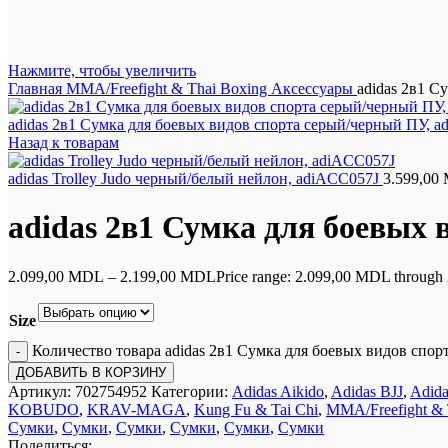
Нажмите, чтобы увеличить
Главная
MMA/Freefight & Thai Boxing
Аксессуары
adidas 2в1 С
adidas 2в1 Сумка для боевых видов спорта серый/черный ПУ, 
Назад к товарам
adidas Trolley Judo черный/белый нейлон, adiACC057J
3.599,00
adidas 2в1 Сумка для боевых
2.099,00
MDL
–
2.199,00
MDL
Price range: 2.099,00 MDL throug
Size
Количество товара adidas 2в1 Сумка для боевых видов спо
ДОБАВИТЬ В КОРЗИНУ
Артикул:
702754952
Категории:
Adidas Aikido
,
Adidas BJJ
,
Adida
KOBUDO
,
KRAV-MAGA
,
Kung Fu & Tai Chi
,
MMA/Freefight & 
Сумки
,
Сумки
,
Сумки
,
Сумки
,
Сумки
,
Сумки
Поделиться: