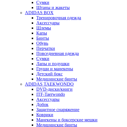
Сумки
Штаны и жакеты
ADIDAS BOX
Тренировочная одежда
Аксессуары
Шлемы
Капы
Бинты
Обувь
Перчатки
Повседневная одежда
Сумки
Лапы и подушки
Груши и манекены
Детский бокс
Медицинские бинты
ADIDAS TAEKWONDO
DVD-диски/книги
ITF-Taerwondo
Аксессуары
Добок
Защитное снаряжение
Коврики
Манекены и боксерские мешки
Медицинские бинты