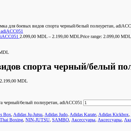
умка для боевых видов спорта черный/белый полиуретан, adiAC
adiACC051
2.099,00
MDL
–
2.199,00
MDL
Price range: 2.099,00 MD
MDL
 видов спорта черный/белый по
h 2.199,00 MDL
рта черный/белый полиуретан, adiACC051
s Box
,
Adidas Ju-Jutsu
,
Adidas Judo
,
Adidas Karate
,
Adidas Kickbox
,
Thai Boxing
,
NIN-JUTSU
,
SAMBO
,
Аксессуары
,
Аксессуары
,
Ак