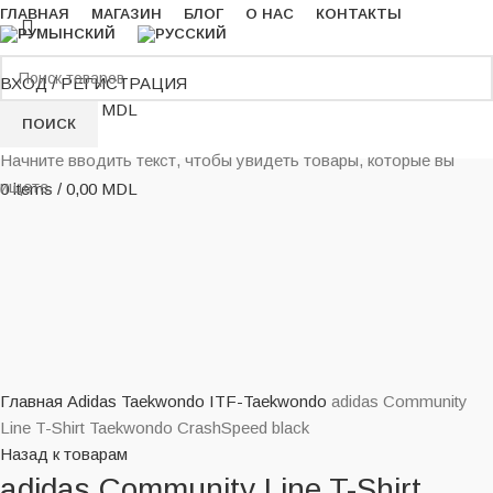
ГЛАВНАЯ
МАГАЗИН
БЛОГ
О НАС
КОНТАКТЫ
ВХОД / РЕГИСТРАЦИЯ
0
items
/
0,00
MDL
ПОИСК
Menu
Начните вводить текст, чтобы увидеть товары, которые вы
ищете.
0
items
/
0,00
MDL
Нажмите, чтобы увеличить
Главная
Adidas Taekwondo
ITF-Taekwondo
adidas Community
Line T-Shirt Taekwondo CrashSpeed black
Назад к товарам
adidas Community Line T-Shirt