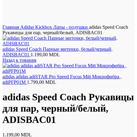
Нажмите, чтобы увеличить
Главная
Adidas Kickbox
Лапы - подушки
adidas Speed Coach
Рукавицы для пар, черный/белый, ADISBAC01
adidas Speed Coach Парные митенки, белый/черный,
ADISBAC01
1.199,00
MDL
Назад к товарам
adidas adidas adiSTAR Pro Speed Focus Mitt Микрофибра ,
adiPFP01M
1.799,00
MDL
adidas Speed Coach Рукавицы
для пар, черный/белый,
ADISBAC01
1.199,00
MDL