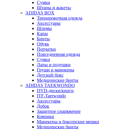
Сумки
Штаны и жакеты
ADIDAS BOX
Тренировочная одежда
Аксессуары
Шлемы
Капы
Бинты
Обувь
Перчатки
Повседневная одежда
Сумки
Лапы и подушки
Груши и манекены
Детский бокс
Медицинские бинты
ADIDAS TAEKWONDO
DVD-диски/книги
ITF-Taerwondo
Аксессуары
Добок
Защитное снаряжение
Коврики
Манекены и боксерские мешки
Медицинские бинты