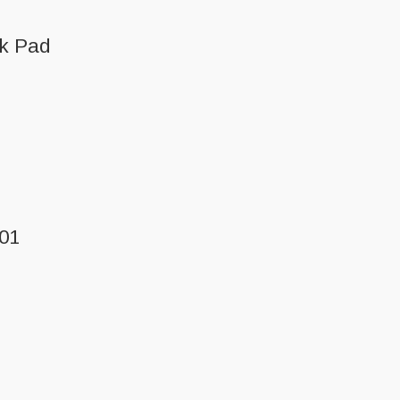
ck Pad
K01