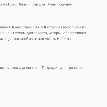
as Kickbox
,
Лапы - подушки
,
Лапы-подушки
а Ultimate Classic Air Mitt от adidas выполнена из
оснащены мячом для захвата, который обеспечивает
омощью кожаной застежки Velcro. Набивка
ает лучшее сцепление — Подходит для тренеров и