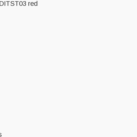
ADITST03 red
s