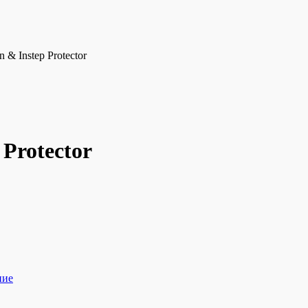
n & Instep Protector
 Protector
ние