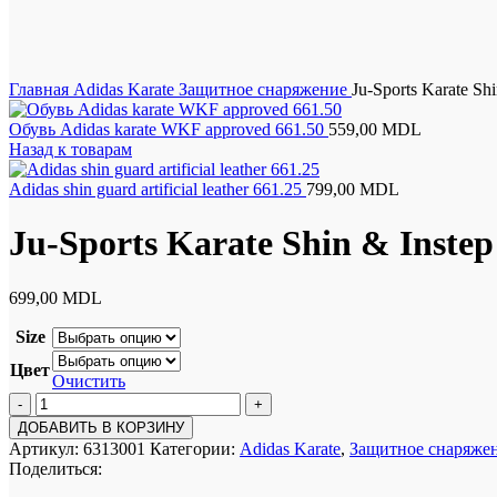
Нажмите, чтобы увеличить
Главная
Adidas Karate
Защитное снаряжение
Ju-Sports Karate Shi
Обувь Adidas karate WKF approved 661.50
559,00
MDL
Назад к товарам
Adidas shin guard artificial leather 661.25
799,00
MDL
Ju-Sports Karate Shin & Instep
699,00
MDL
Size
Цвет
Очистить
Количество
товара
ДОБАВИТЬ В КОРЗИНУ
Ju-
Артикул:
6313001
Категории:
Adidas Karate
,
Защитное снаряже
Sports
Поделиться:
Karate