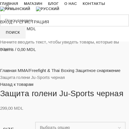
ГЛАВНАЯ
МАГАЗИН
БЛОГ
О НАС
КОНТАКТЫ
ВХОД / РЕГИСТРАЦИЯ
0
items
/
0,00
MDL
ПОИСК
Menu
Начните вводить текст, чтобы увидеть товары, которые вы
ищете.
0
items
/
0,00
MDL
Нажмите, чтобы увеличить
Главная
MMA/Freefight & Thai Boxing
Защитное снаряжение
Защита голени Ju-Sports черная
Назад к товарам
Защита голени Ju-Sports черная
299,00
MDL