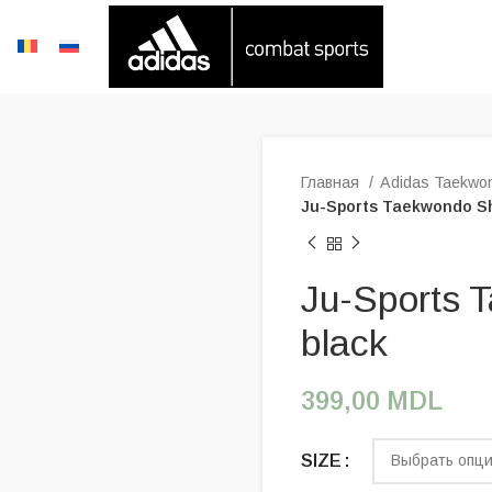
Главная
Adidas Taekw
Ju-Sports Taekwondo Sh
Ju-Sports 
black
399,00
MDL
SIZE