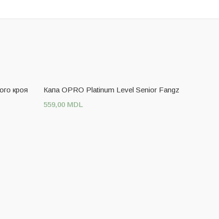
ого кроя
Капа OPRO Platinum Level Senior Fangz
559,00
MDL
ДОБАВИТЬ В КОРЗИНУ
Adidas 