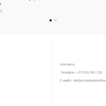
3
DL
 Параметры
Контакты
Телефон: +373 69 991 136
Е-майл: Adidascombatmoldov