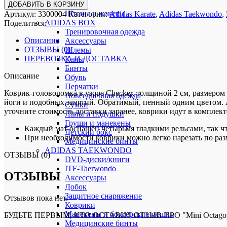
Сумки
ДОБАВИТЬ В КОРЗИНУ
Штаны и жакеты
Артикул:
3300004
Категории:
Adidas Karate
,
Adidas Taekwondo
,
ADIDAS BOX
Поделиться:
Тренировочная одежда
Описание
Аксессуары
ОТЗЫВЫ (0)
Шлемы
ПЕРЕВОЗКА И ДОСТАВКА
Капы
Бинты
Описание
Обувь
Перчатки
Коврик-головоломка в узоре Checker, толщиной 2 см, размером 
Повседневная одежда
йоги и подобных занятий. Обратимый, пенный одним цветом. Ам
Сумки
уточните стоимость доставки заранее, коврики идут в комплект
Лапы и подушки
Груши и манекены
Каждый мат оснащён четырьмя гладкими рельсами, так ч
Детский бокс
При необходимости коврики можно легко нарезать по ра
Медицинские бинты
ADIDAS TAEKWONDO
ОТЗЫВЫ (0)
DVD-диски/книги
ITF-Taerwondo
ОТЗЫВЫ
Аксессуары
Добок
Защитное снаряжение
Отзывов пока нет.
Коврики
Манекены и боксерские мешки
БУДЬТЕ ПЕРВЫМ, КТО ОСТАВИТ ОТЗЫВ ПРО "Mini Octagon Set o
Медицинские бинты