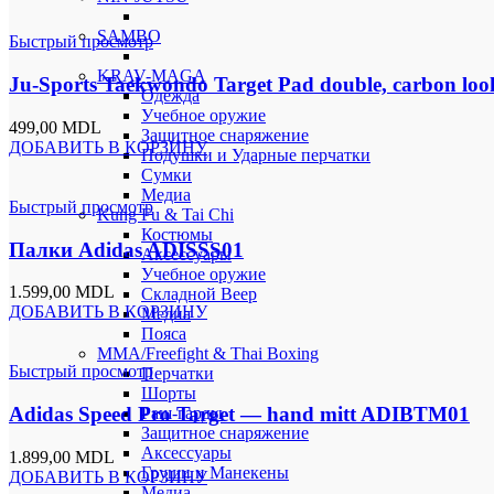
SAMBO
Быстрый просмотр
KRAV-MAGA
Ju-Sports Taekwondo Target Pad double, carbon loo
Одежда
Учебное оружие
499,00
MDL
Защитное снаряжение
ДОБАВИТЬ В КОРЗИНУ
Подушки и Ударные перчатки
Сумки
Медиа
Быстрый просмотр
Kung Fu & Tai Chi
Костюмы
Палки Adidas ADISSS01
Аксессуары
Учебное оружие
1.599,00
MDL
Складной Веер
ДОБАВИТЬ В КОРЗИНУ
Медиа
Пояса
MMA/Freefight & Thai Boxing
Быстрый просмотр
Перчатки
Шорты
Adidas Speed Pro Target — hand mitt ADIBTM01
Раш-гарды
Защитное снаряжение
Аксессуары
1.899,00
MDL
Груши и Манекены
ДОБАВИТЬ В КОРЗИНУ
Медиа