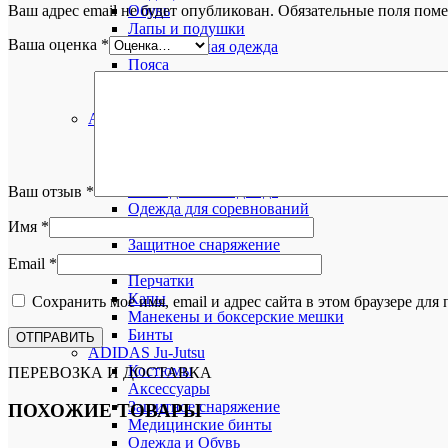
Ваш адрес email не будет опубликован.
Обязательные поля пом
Обувь
Лапы и подушки
Ваша оценка
*
Повседневная одежда
Пояса
Сумки
Штаны
ADIDAS KICKBOX
Аксессуары
Лапы и Подушки
Медицинские бинты
Повседневная одежда
Ваш отзыв
*
Одежда для соревнований
Имя
*
Сумки
Защитное снаряжение
Шлемы
Email
*
Перчатки
Капы
Сохранить моё имя, email и адрес сайта в этом браузере д
Манекены и боксерские мешки
Бинты
ADIDAS Ju-Jutsu
Костюмы
ПЕРЕВОЗКА И ДОСТАВКА
Аксессуары
Защитное снаряжение
ПОХОЖИЕ ТОВАРЫ
Медицинские бинты
Одежда и Обувь