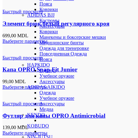
Пояса
Коврики
Быстрый просмотр
ADIDAS BJJ
Костюмы
Элемент брюк белый регулярного кроя
Аксессуары
Коврики
699,00
MDL
Манекены и боксерские мешки
Выберите параметры
Медицинские бинты
Одежда для тренеровке
Повседневная Одежда
Быстрый просмотр
Пояса
HAPKIDO
Капа OPRO Snap-Fit Junior
Одежда
Учебное оружие
99,00
MDL
Аксессуары
Выберите параметры
ADIDAS AIKIDO
Одежда
Учебное оружие
Быстрый просмотр
Аксессуары
Медиа
KENDO
Футляр для капы OPRO Antimicrobial
KOBUDO
139,00
MDL
Выберите параметры
NIN-JUTSU