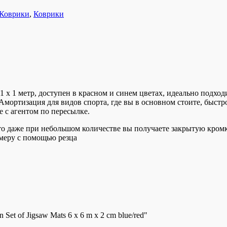
Коврики
,
Коврики
1 x 1 метр, доступен в красном и синем цветах, идеально подходи
ортизация для видов спорта, где вы в основном стоите, быстро
е с агентом по пересылке.
то даже при небольшом количестве вы получаете закрытую кром
змеру с помощью резца
f Jigsaw Mats 6 x 6 m x 2 cm blue/red"