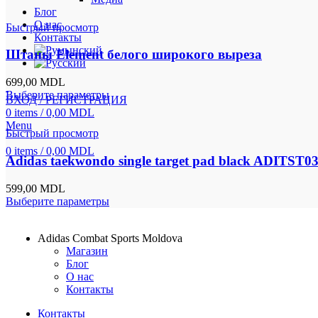
Блог
О нас
Быстрый просмотр
Контакты
Штаны Element белого широкого выреза
699,00
MDL
Выберите параметры
ВХОД / РЕГИСТРАЦИЯ
0
items
/
0,00
MDL
Menu
Быстрый просмотр
0
items
/
0,00
MDL
Adidas taekwondo single target pad black ADITST0
599,00
MDL
Выберите параметры
Adidas Combat Sports Moldova
Магазин
Блог
О нас
Контакты
Контакты