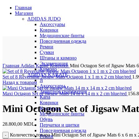
Главная
Магазин
ADIDAS JUDO
Аксессуары
Коврики
Медицинские бинты
Повседневная одежда
Ремни
Сумки
Штаны и кимоно
Нажмите, чтобы увеличить
Экзаменация
Главная
Adidas Karate
Коврики
Mini Octagon Set of Jigsaw Mats 6
Кимоно
ADIDAS KARATE
Set of 8 Reversible Jigsaw Mats Octagon 1 x 1 m x 2 cm blue/red
1.
Ji
Назад к товарам
Аксессуары
Защитное снаряжение
Maxi Octagon Set of Jigsaw Mats 14 m x 14 m x 2 cm blue/red
156.
Капа
Коврики
Mini Octagon Set of Jigsaw Mats
Костюмы
Медицинские бинты
Обувь
28.800,00
MDL
Перчатки и щитки
Повседневная одежда
Количество товара Mini Octagon Set of Jigsaw Mats 6 x 6 m x 
Ремни