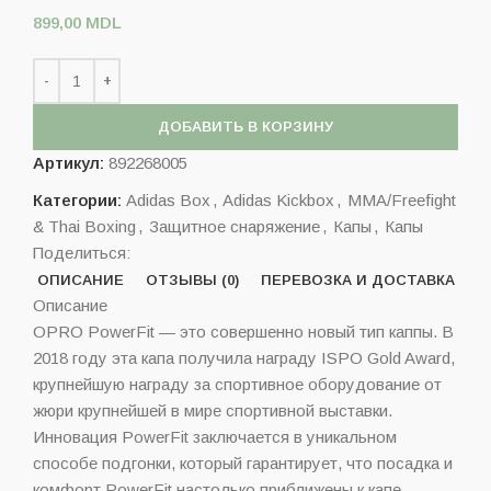
899,00
MDL
ДОБАВИТЬ В КОРЗИНУ
Артикул:
892268005
Категории:
Adidas Box
,
Adidas Kickbox
,
MMA/Freefight
& Thai Boxing
,
Защитное снаряжение
,
Капы
,
Капы
Поделиться:
ОПИСАНИЕ
ОТЗЫВЫ (0)
ПЕРЕВОЗКА И ДОСТАВКА
Описание
OPRO PowerFit — это совершенно новый тип каппы. В
2018 году эта капа получила награду ISPO Gold Award,
крупнейшую награду за спортивное оборудование от
жюри крупнейшей в мире спортивной выставки.
Инновация PowerFit заключается в уникальном
способе подгонки, который гарантирует, что посадка и
комфорт PowerFit настолько приближены к капе