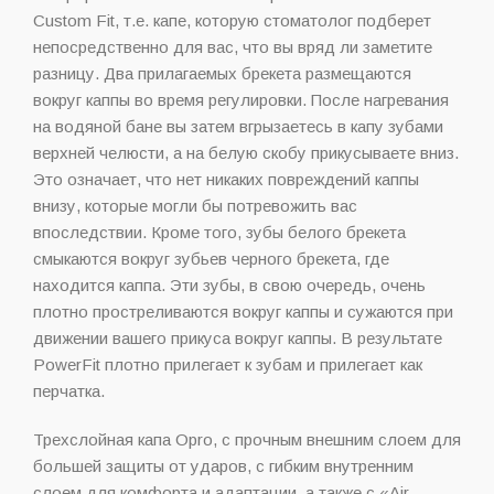
Custom Fit, т.е. капе, которую стоматолог подберет
непосредственно для вас, что вы вряд ли заметите
разницу. Два прилагаемых брекета размещаются
вокруг каппы во время регулировки. После нагревания
на водяной бане вы затем вгрызаетесь в капу зубами
верхней челюсти, а на белую скобу прикусываете вниз.
Это означает, что нет никаких повреждений каппы
внизу, которые могли бы потревожить вас
впоследствии. Кроме того, зубы белого брекета
смыкаются вокруг зубьев черного брекета, где
находится каппа. Эти зубы, в свою очередь, очень
плотно простреливаются вокруг каппы и сужаются при
движении вашего прикуса вокруг каппы. В результате
PowerFit плотно прилегает к зубам и прилегает как
перчатка.
Трехслойная капа Opro, с прочным внешним слоем для
большей защиты от ударов, с гибким внутренним
слоем для комфорта и адаптации, а также с «Air