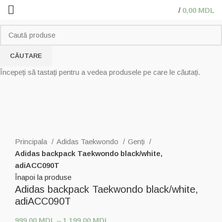
/
0,00
MDL
CĂUTARE
Începeți să tastați pentru a vedea produsele pe care le căutați.
Click pentru a mări
Principala
Adidas Taekwondo
Genți
Adidas backpack Taekwondo black/white,
adiACC090T
Înapoi la produse
Adidas backpack Taekwondo black/white,
adiACC090T
999,00
MDL
–
1.199,00
MDL