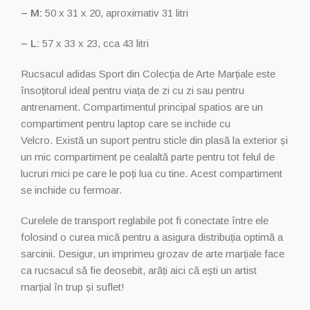
–
M:
50 x 31 x 20, aproximativ 31 litri
– L:
57 x 33 x 23, cca 43 litri
Rucsacul adidas Sport din Colecția de Arte Marțiale este
însoțitorul ideal pentru viața de zi cu zi sau pentru
antrenament.
Compartimentul principal spatios are un
compartiment pentru laptop care se inchide cu
Velcro.
Există un suport pentru sticle din plasă la exterior și
un mic compartiment pe cealaltă parte pentru tot felul de
lucruri mici pe care le poți lua cu tine.
Acest compartiment
se inchide cu fermoar.
Curelele de transport reglabile pot fi conectate între ele
folosind o curea mică pentru a asigura distribuția optimă a
sarcinii.
Desigur, un imprimeu grozav de arte marțiale face
ca rucsacul să fie deosebit, arăți aici că ești un artist
marțial în trup și suflet!