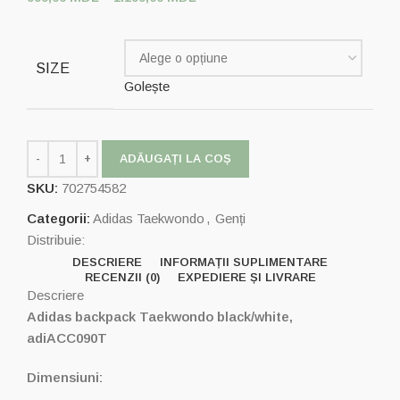
SIZE
Golește
ADĂUGAȚI LA COȘ
SKU:
702754582
Categorii:
Adidas Taekwondo
,
Genți
Distribuie:
DESCRIERE
INFORMAȚII SUPLIMENTARE
RECENZII (0)
EXPEDIERE ȘI LIVRARE
Descriere
Adidas backpack Taekwondo black/white,
adiACC090T
Dimensiuni: